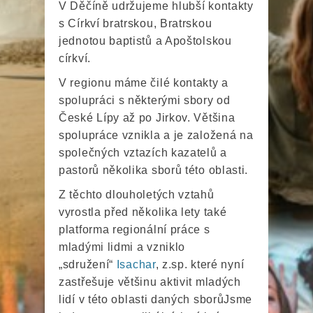
V Děčíně udržujeme hlubší kontakty
s Církví bratrskou, Bratrskou
jednotou baptistů a Apoštolskou
církví.
V regionu máme čilé kontakty a
spolupráci s některými sbory od
České Lípy až po Jirkov. Většina
spolupráce vznikla a je založená na
společných vztazích kazatelů a
pastorů několika sborů této oblasti.
Z těchto dlouholetých vztahů
vyrostla před několika lety také
platforma regionální práce s
mladými lidmi a vzniklo
„sdružení“
Isachar
, z.sp. které nyní
zastřešuje většinu aktivit mladých
lidí v této oblasti daných sborůJsme