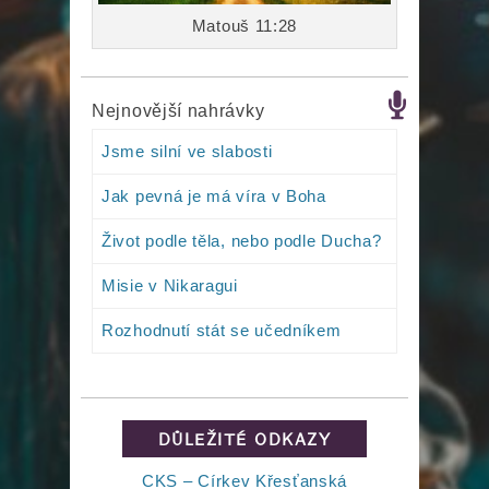
Matouš 11:28
Nejnovější nahrávky
Jsme silní ve slabosti
Jak pevná je má víra v Boha
Život podle těla, nebo podle Ducha?
Misie v Nikaragui
Rozhodnutí stát se učedníkem
DŮLEŽITÉ ODKAZY
CKS – Církev Křesťanská