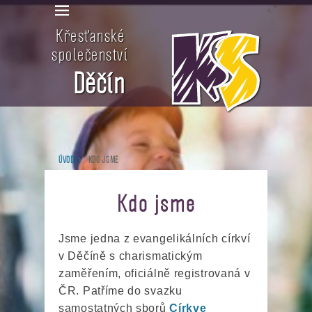
Křesťanské
společenství
Děčín
ÚVOD
>
KDO JSME
Kdo jsme
Jsme jedna z evangelikálních církví
v Děčíně s charismatickým
zaměřením, oficiálně registrovaná v
ČR. Patříme do svazku
samostatných sborů
Církve