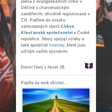
jedna z evangelikálních církví v
Děčíně s charismatickým
zaměřením, oficiálně registrovaná v
ČR. Patříme do svazku
samostatných sborů
Církve
Křesťanská společenství
v České
republice. Sbory spojují vztahy a
také společné
hodnoty
, které jsou
určitým naším vyznáním.
Denní čtení z hesel JB
Pojďte ke mně všichni…