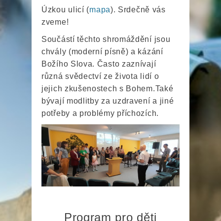
Úzkou ulicí (
mapa
). Srdečně vás
zveme!
Součástí těchto shromáždění jsou
chvály (moderní písně) a kázání
Božího Slova. Často zaznívají
různá svědectví ze života lidí o
jejich zkušenostech s Bohem.Také
bývají modlitby za uzdravení a jiné
potřeby a problémy příchozích.
Program pro děti