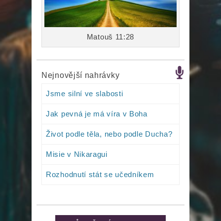
Matouš 11:28
Nejnovější nahrávky
Jsme silní ve slabosti
Jak pevná je má víra v Boha
Život podle těla, nebo podle Ducha?
Misie v Nikaragui
Rozhodnutí stát se učedníkem