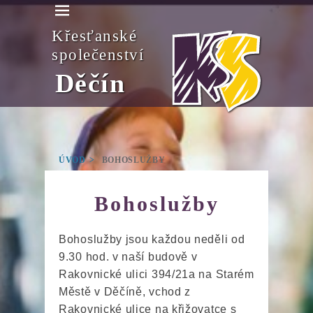
Křesťanské
společenství
Děčín
ÚVOD
>
BOHOSLUŽBY
Bohoslužby
Bohoslužby jsou každou neděli od
9.30 hod. v naší budově v
Rakovnické ulici 394/21a na Starém
Městě v Děčíně, vchod z
Rakovnické ulice na křižovatce s