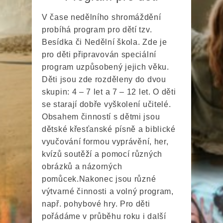
V čase nedělního shromáždění
probíhá program pro dětí tzv.
Besídka či Nedělní škola. Zde je
pro děti připravován speciální
program uzpůsobený jejich věku.
Děti jsou zde rozděleny do dvou
skupin: 4 – 7 let a 7 – 12 let. O děti
se starají dobře vyškolení učitelé.
Obsahem činností s dětmi jsou
dětské křesťanské písně a biblické
vyu
čování formou vyprávění, her,
kvízů soutěží a pomocí různých
obrázků a názorných
pomůcek.
Nakonec jsou různé
výtvarné činnosti a volný program,
např. pohybové hry. Pro děti
pořádáme v průběhu roku i další