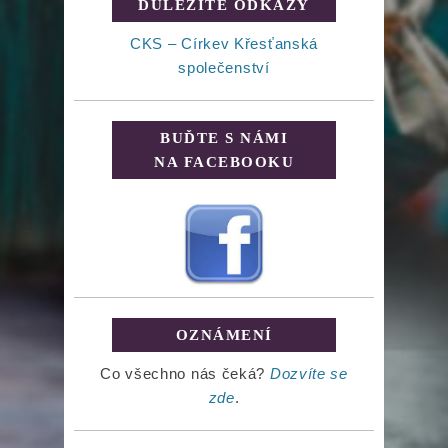
DŮLEŽITÉ ODKAZY
CKS – Církev Křesťanská
společenství
BUĎTE S NÁMI
NA FACEBOOKU
OZNÁMENÍ
Co všechno nás čeká?
Dozvíte se
zde
.